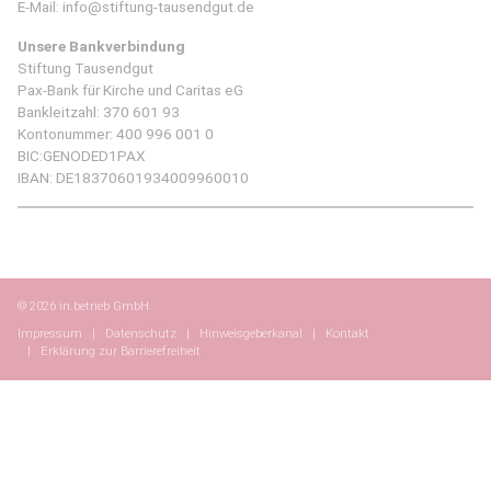
E-Mail:
info@stiftung-tausendgut.de
Unsere Bankverbindung
Stiftung Tausendgut
Pax-Bank für Kirche und Caritas eG
Bankleitzahl: 370 601 93
Kontonummer: 400 996 001 0
BIC:GENODED1PAX
IBAN: DE18370601934009960010
© 2026 in.betrieb GmbH
Impressum
Datenschutz
Hinweisgeberkanal
Kontakt
Erklärung zur Barrierefreiheit