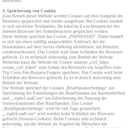
bearbeiten.
3. Speicherung von Cookies
Zum Betrieb dieser Website werden Cookies auf dem Endgerät des
Benutzers gespeichert und wieder ausgelesen. Bei Cookies handelt
es sich um kleine Textdateien, die lokal im Zwischenspeicher des
Internet-Browsers des Seitenbesuchers gespeichert werden.
Diese Website speichert das Cookie „PHPSESSID“. Dabei handelt
es sich um einen zufällig ausgewählten Schlüssel, der die
Sessiondaten auf dem Server eindeutig identifiziert, um Benutzer
wiederzuerkennen. Das Cookie wird beim Schließen des Browsers
gelöscht. Es ist technisch notwendig zum Betrieb der Website.
Weiterhin kann die Website ein Cookie namens „csrf_https-
contao_csrf_token“ zum Schutz des Benutzers vor Angriffen vom
Typ Cross-Site-Request-Forgery speichern. Das Cookie wird beim
Schließen des Browsers gelöscht. Es ist technisch notwendig zum
Betrieb der Website.
Die Website speichert die Cookies „ReadSpeakerSettings“ zur
Speicherung der Einstellungen des ReadSpeaker zur Barrierefreiheit
und „_rspkrLoadCore“ zur Erleichterung der Nutzung der
Vorlesefunktionen über ReadSpeaker. Das Cookie
„ReadSpeakerSettings“ wird für vier Tage gespeichert,
„_rspkrLoadCore“ wird werden beim Schließen des Browsers
gelöscht (Session-Cookies). Beide Cookies sind technisch
notwendig, um die Website als Angebot für Menschen mit