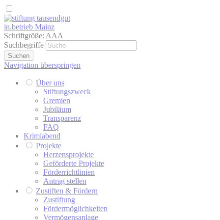
in.betrieb Mainz
Schriftgröße:
A
A
A
Suchbegriffe
Suchen
Navigation überspringen
Über uns
Stiftungszweck
Gremien
Jubiläum
Transparenz
FAQ
Krimiabend
Projekte
Herzensprojekte
Geförderte Projekte
Förderrichtlinien
Antrag stellen
Zustiften & Fördern
Zustiftung
Fördermöglichkeiten
Vermögensanlage