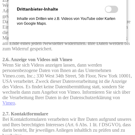
Wenn Sie den Newsletter abonnieren, dann wird Ihre E-Mail-
Drittanbieter-Inhalte
Adresse erhoben und verarbeitet, um Ihnen den Newsletter wie
gewünscht zustellen zu können. Freiwillig können Sie weitere
Inhalte von Dritten wie z.B. Videos von YouTube oder Karten
Daten angeben. Die Rechtmäßigkeit der Verarbeitung ist durch Ihre
von Google Maps.
Einwilligung begründet (Art. 6 Abs. 1 lit. a DSGVO). Sie können
diese Einwilligung jederzeit, mit Wirkung für die Zukunft per E-
Mail an den Verantwortlichen oder über den Link zur Abmeldung
am Ende eines jeden Newsletter widerrufen. Ihre Daten werden bis
zum Widerruf gespeichert.
2.6. Anzeige von Videos mit Vimeo
Wenn Sie sich Videos anzeigen lassen, dann werden
personenbezogene Daten von Ihnen an das Unternehmen
Vimeo.com, Inc.; 330 West 34th Street, 5th Floor, New York 10001,
USA verarbeitet. Zweck dieser Datenverarbeitung ist die Anzeige
des Videos. Es findet keine Datenübermittlung statt, sondern Sie
wechseln dann zum Angebot von Vimeo. Informieren Sie sich über
die Verarbeitung Ihrer Daten in der Datenschutzerklärung von
Vimeo
.
2.7. Kontaktformulare
Bei Kontaktformularen verarbeiten wir Ihre Daten aufgrund unseres
und Ihres berechtigten Interesses (Art. 6 Abs. 1 lit. f DSGVO), dass
darin besteht, Ihr jeweiliges Anliegen inhaltlich zu prüfen und zu