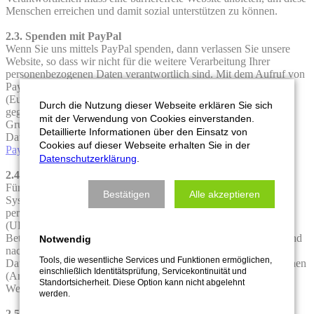
Menschen erreichen und damit sozial unterstützen zu können.
2.3. Spenden mit PayPal
Wenn Sie uns mittels PayPal spenden, dann verlassen Sie unsere
Website, so dass wir nicht für die weitere Verarbeitung Ihrer
personenbezogenen Daten verantwortlich sind. Mit dem Aufruf von
PayPal werden Ihre personenbezogenen Daten an die PayPal
(Europe) S.à r.l. et Cie, S.C.A. in Luxemburg und damit
Durch die Nutzung dieser Webseite erklären Sie sich
gegebenenfalls mittelbar an andere Unternehmen der PayPal-
mit der Verwendung von Cookies einverstanden.
Gruppe im Ausland weitergeleitet. Eine Beschreibung der
Detaillierte Informationen über den Einsatz von
Datenverarbeitung finden Sie in der Datenschutzerklärung von
Cookies auf dieser Webseite erhalten Sie in der
PayPal
.
Datenschutzerklärung
.
2.4. Tracking mit Matomo
Für Marketingzwecke wird die Benutzung der Website mit dem
Bestätigen
Alle akzeptieren
System Matomo ausgewertet. Dazu werden die folgenden
personenbezogenen Daten erhoben: IP-Adresse, besuchte Seiten
(URL), verweisende Seiten (Referrer-URL), Browser,
Betriebssystem, Endgerätetyp, Ort. Diese Daten werden umgehend
Notwendig
nach der Erhebung anonymisiert. Die Rechtsgrundlage für die
Tools, die wesentliche Services und Funktionen ermöglichen,
Datenverarbeitung ist das berechtigte Interesse des Verantwortlichen
einschließlich Identitätsprüfung, Servicekontinuität und
(Art. 6 Abs. 1 lit. f DSGVO), Informationen für die inhaltliche
Standortsicherheit. Diese Option kann nicht abgelehnt
Weiterentwicklung der Website zu erhalten.
werden.
2.5. Abonnement des Newsletters