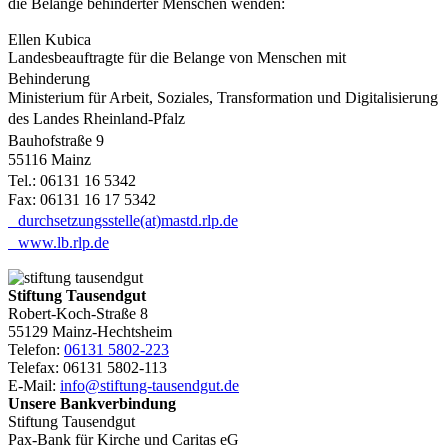
die Belange behinderter Menschen wenden:
Ellen Kubica
Landesbeauftragte für die Belange von Menschen mit
Behinderung
Ministerium für Arbeit, Soziales, Transformation und Digitalisierung
des Landes Rheinland-Pfalz
Bauhofstraße 9
55116 Mainz
Tel.: 06131 16 5342
Fax: 06131 16 17 5342
durchsetzungsstelle(at)mastd.rlp.de
www.lb.rlp.de
Stiftung Tausendgut
Robert-Koch-Straße 8
55129 Mainz-Hechtsheim
Telefon:
06131 5802-223
Telefax: 06131 5802-113
E-Mail:
info@stiftung-tausendgut.de
Unsere Bankverbindung
Stiftung Tausendgut
Pax-Bank für Kirche und Caritas eG