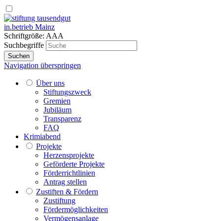
in.betrieb Mainz
Schriftgröße:
A
A
A
Suchbegriffe
Suchen
Navigation überspringen
Über uns
Stiftungszweck
Gremien
Jubiläum
Transparenz
FAQ
Krimiabend
Projekte
Herzensprojekte
Geförderte Projekte
Förderrichtlinien
Antrag stellen
Zustiften & Fördern
Zustiftung
Fördermöglichkeiten
Vermögensanlage