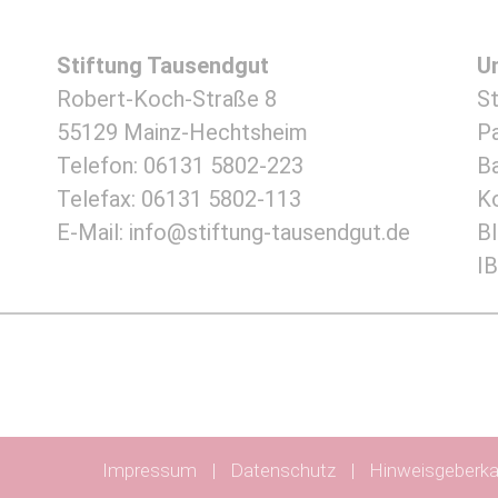
Stiftung Tausendgut
U
Robert-Koch-Straße 8
S
55129 Mainz-Hechtsheim
Pa
Telefon:
06131 5802-223
Ba
Telefax: 06131 5802-113
K
E-Mail:
info@stiftung-tausendgut.de
B
I
Impressum
Datenschutz
Hinweisgeberka