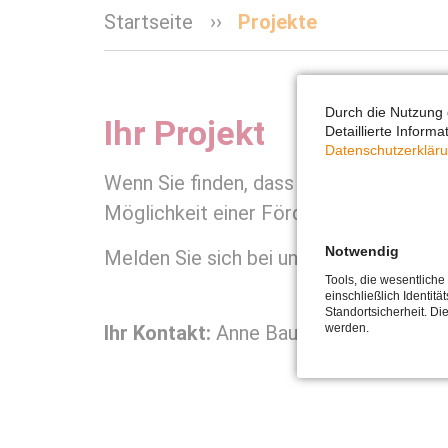
Startseite
Projekte
Durch die Nutzung 
Ihr Projekt
Detaillierte Inform
Datenschutzerklär
Wenn Sie finden, dass Ihr Projekt zur S
Möglichkeit einer Förderung.
Notwendig
Melden Sie sich bei uns! Gerne lassen
Tools, die wesentlich
einschließlich Identitä
Standortsicherheit. Di
Ihr Kontakt:
Anne Baum · Telefon 0 61 
werden.