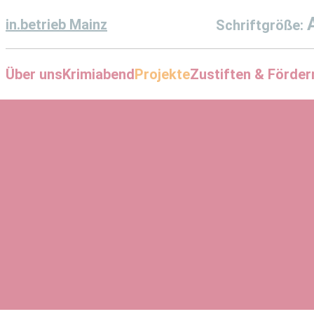
in.betrieb Mainz
Schriftgröße:
Über uns
Krimiabend
Projekte
Zustiften & Förder