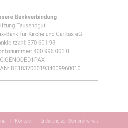
nsere Bankverbindung
tiftung Tausendgut
x-Bank für Kirche und Caritas eG
nkleitzahl: 370 601 93
ontonummer: 400 996 001 0
IC:GENODED1PAX
BAN: DE18370601934009960010
nal
Kontakt
Erklärung zur Barrierefreiheit