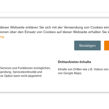
dieser Webseite erklären Sie sich mit der Verwendung von Cookies ein
ationen über den Einsatz von Cookies auf dieser Webseite erhalten Sie i
ung
.
tiftung Tausendgut passt und den Förderrichtlinien e
Bestätigen
 wir Ihnen den Förderantrag zukommen.
Drittanbieter-Inhalte
e Services und Funktionen ermöglichen,
Inhalte von Dritten wie z.B. Videos v
tsprüfung, Servicekontinuität und
von Google Maps.
ese Option kann nicht abgelehnt
31 58 02 223 ·
a.baum@stiftung-tausendgut.de