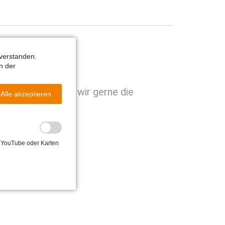
verstanden.
n der
ntspricht, prüfen wir gerne die
Alle akzeptieren
on YouTube oder Karten